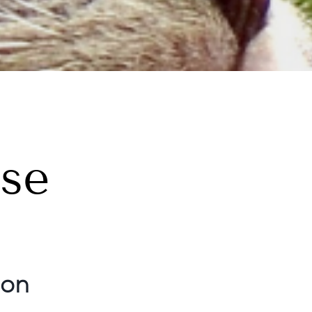
ose
ion