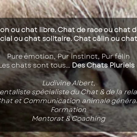
on ou chat libre. Chat de race ou chat d
ial ou chat solitaire. Chat câlin ou cha
Pure émotion, Pur instinct, Pur félin
Les chats sont tous…
Des Chats Pluriels 
Ludivine Albert,
taliste spécialiste du Chat & de la re
hat et Communication animale généra
Formation
Mentorat & Coaching