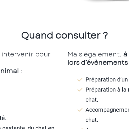
Quand consulter ?
intervenir pour
Mais également,
à
lors d’évènements 
animal
:
Préparation d’u
Préparation à la 
chat.
Accompagnement 
té.
chat.
e gestante, du chat en