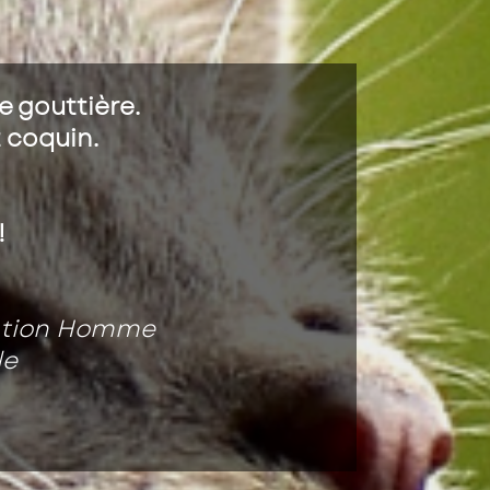
e gouttière.
t coquin.
!
lation Homme
le